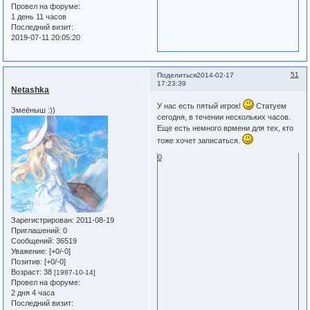
Провел на форуме:
1 день 11 часов
Последний визит:
2019-07-11 20:05:20
51
Поделиться
2014-02-17
17:23:39
Netashka
У нас есть пятый игрок!
Статуем
Змеёныш :))
сегодня, в течении нескольких часов.
Еще есть немного врмени для тех, кто
тоже хочет записаться.
0
Зарегистрирован
: 2011-08-19
Приглашений:
0
Сообщений:
36519
Уважение:
[+0/-0]
Позитив:
[+0/-0]
Возраст:
38
[1987-10-14]
Провел на форуме:
2 дня 4 часа
Последний визит: