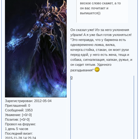
веское слово скажет, а то
он вас почитает и
выпишется))
Он сказал уже! Из-за него уклонения
убрали! А я уже был готов уклоняться!
"Это неправда, что у бармена есть
одновременно ложка, вилка,
кочерга.стойка, стакан, он моет руки
перед едой, у него есть жена, теща и
собака, сигнализация, капкан, ружье, и
он сидит пятым. Удачного
разгадывания"
0
Зарегистрирован
: 2012-05-04
Приглашений:
0
Сообщений:
1953
Уважение:
[+0/-0]
Позитив:
[+0/-0]
Провел на форуме:
1 день 5 часов
Последний визит:
2015-11-28 14:25:24