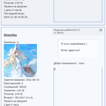
Позитив:
[+0/-0]
Провел на форуме:
1 день 5 часов
Последний визит:
2015-11-28 14:25:24
54
Поделиться
2014-02-17
17:38:52
Netashka
Змеёныш :))
Я хочу попробовать )
Всем здрастье!
Добро пожаловать! :rose:
0
Зарегистрирован
: 2011-08-19
Приглашений:
0
Сообщений:
36519
Уважение:
[+0/-0]
Позитив:
[+0/-0]
Возраст:
38
[1987-10-14]
Провел на форуме:
2 дня 4 часа