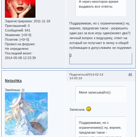
А через некоторое время
выдавать все ответы.
Зарегистрирован
: 2011-11-18
Поддерживаю, но с ограничением)) ну,
Приглашений:
0
вернее, предлагаю такое - разрешить
Сообщений:
641
один раз за всю игру один(может два?)
Уважение:
[+0/-0]
личный вопрос к ведущему, ответ на
Позитив:
[+0/-0]
который он получает в личку и общей
Провел на форуме:
публикации в допусловиях не подлежит.
Не определено
Последний визит:
0
2014-05-08 12:23:39
46
Поделиться
2014-02-14
14:05:16
Netashka
Змеёныш :))
Меня записывайте))
Записала.
Поддерживаю, но с
ограничением)) ну, вернее,
предлагаю такое -