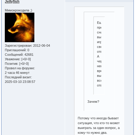
Jellyfish
Мимокрокодила ;)
Еще
преддлагаю
сначала
выдавать
игрокам
Зарегистрирован
: 2012-06-04
свои
Приглашений:
0
ответы.
Сообщений:
42681
А
Уважение:
[+0/-0]
через
Позитив:
[+0/-0]
некоторое
Провел на форуме:
время
2 часа 46 минут
выдавать
Последний визит:
все
2025-03-10 23:08:57
ответы.
Зачем?
Потому что иногда бывает
ситуация, что кто-то может
выиграть за один вопрос, а
кому-то нужно два.