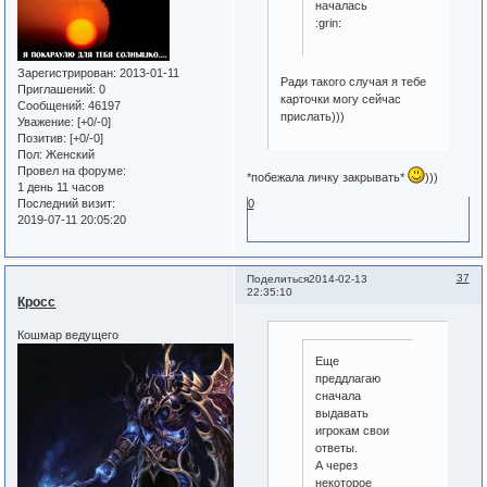
началась
:grin:
Зарегистрирован
: 2013-01-11
Ради такого случая я тебе
Приглашений:
0
карточки могу сейчас
Сообщений:
46197
прислать)))
Уважение:
[+0/-0]
Позитив:
[+0/-0]
Пол:
Женский
Провел на форуме:
*побежала личку закрывать*
)))
1 день 11 часов
0
Последний визит:
2019-07-11 20:05:20
37
Поделиться
2014-02-13
22:35:10
Кросс
Кошмар ведущего
Еще
преддлагаю
сначала
выдавать
игрокам свои
ответы.
А через
некоторое