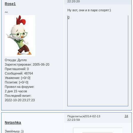
22:20:20
Rose1
Ну вот, они и в паре спорят:)
^^
0
Откуда:
Дупло
Зарегистрирован
: 2005-06-20
Приглашений:
0
Сообщений:
48764
Уважение:
[+0/-0]
Позитив:
[+0/-0]
Провел на форуме:
2 дня 15 часов
Последний визит:
2022-10-20 23:27:23
34
Поделиться
2014-02-13
22:23:59
Netashka
Змеёныш :))