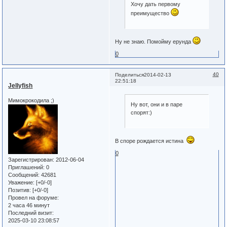
Хочу дать первому
преимущество
Ну не знаю. Помойму ерунда
0
40
Поделиться
2014-02-13
22:51:18
Jellyfish
Мимокрокодила ;)
Ну вот, они и в паре
спорят:)
В споре рождается истина
0
Зарегистрирован
: 2012-06-04
Приглашений:
0
Сообщений:
42681
Уважение:
[+0/-0]
Позитив:
[+0/-0]
Провел на форуме:
2 часа 46 минут
Последний визит:
2025-03-10 23:08:57