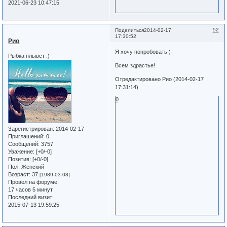
2021-06-23 10:47:15
52
Поделиться
2014-02-17
17:30:52
Рио
Я хочу попробовать )
Рыбка плывет :)
Всем здрастье!
Отредактировано Рио (2014-02-17
17:31:14)
0
Зарегистрирован
: 2014-02-17
Приглашений:
0
Сообщений:
3757
Уважение:
[+0/-0]
Позитив:
[+0/-0]
Пол:
Женский
Возраст:
37
[1989-03-08]
Провел на форуме:
17 часов 5 минут
Последний визит:
2015-07-13 19:59:25