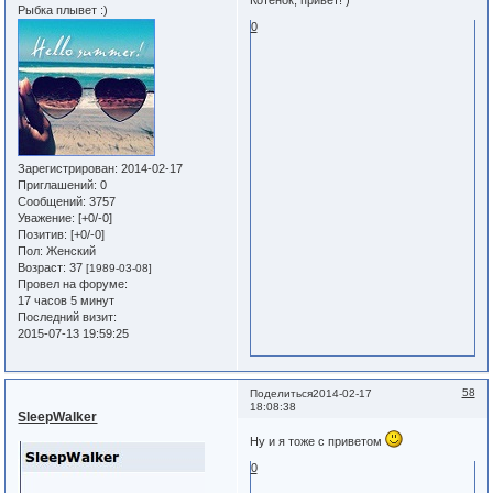
Котенок, привет! )
Рыбка плывет :)
0
Зарегистрирован
: 2014-02-17
Приглашений:
0
Сообщений:
3757
Уважение:
[+0/-0]
Позитив:
[+0/-0]
Пол:
Женский
Возраст:
37
[1989-03-08]
Провел на форуме:
17 часов 5 минут
Последний визит:
2015-07-13 19:59:25
58
Поделиться
2014-02-17
18:08:38
SleepWalker
Ну и я тоже с приветом
0