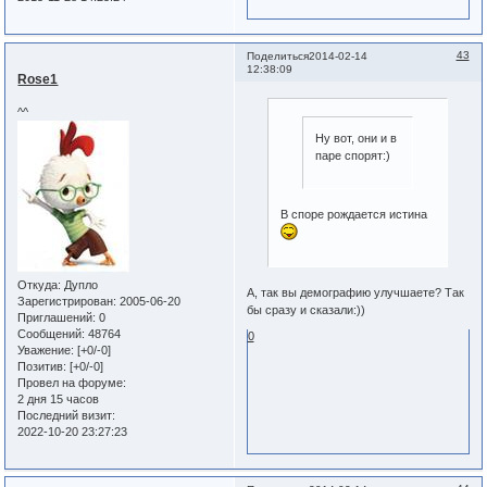
43
Поделиться
2014-02-14
12:38:09
Rose1
^^
Ну вот, они и в
паре спорят:)
В споре рождается истина
Откуда:
Дупло
А, так вы демографию улучшаете? Так
Зарегистрирован
: 2005-06-20
бы сразу и сказали:))
Приглашений:
0
Сообщений:
48764
0
Уважение:
[+0/-0]
Позитив:
[+0/-0]
Провел на форуме:
2 дня 15 часов
Последний визит:
2022-10-20 23:27:23