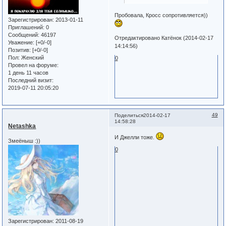
Пробовала, Кросс сопротивляется))
Зарегистрирован
: 2013-01-11
Приглашений:
0
Сообщений:
46197
Отредактировано Катёнок (2014-02-17
Уважение:
[+0/-0]
14:14:56)
Позитив:
[+0/-0]
Пол:
Женский
0
Провел на форуме:
1 день 11 часов
Последний визит:
2019-07-11 20:05:20
49
Поделиться
2014-02-17
14:58:28
Netashka
И Джелли тоже.
Змеёныш :))
0
Зарегистрирован
: 2011-08-19