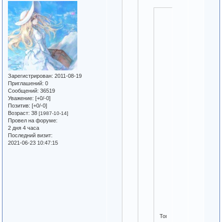
Пока
пиши
меня,
а
я
потом,
Зарегистрирован
: 2011-08-19
если
Приглашений:
0
что,
Сообщений:
36519
выпишусь
Уважение:
[+0/-0]
Позитив:
[+0/-0]
Возраст:
38
[1987-10-14]
Провел на форуме:
2 дня 4 часа
У
Последний визит:
нас
2021-06-23 10:47:15
билет
в
одну
сторону.
))
Тогда