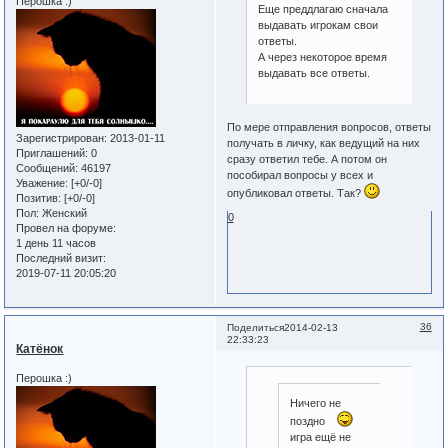
Перошка :)
Еще преддлагаю сначала
выдавать игрокам свои
ответы.
А через некоторое время
выдавать все ответы.
По мере отправления вопросов, ответы
Зарегистрирован
: 2013-01-11
получать в личку, как ведущий на них
Приглашений:
0
сразу ответил тебе. А потом он
Сообщений:
46197
пособирал вопросы у всех и
Уважение:
[+0/-0]
опубликовал ответы. Так?
Позитив:
[+0/-0]
Пол:
Женский
0
Провел на форуме:
1 день 11 часов
Последний визит:
2019-07-11 20:05:20
36
Поделиться
2014-02-13
22:33:23
Катёнок
Перошка :)
Ничего не
поздно
игра ещё не