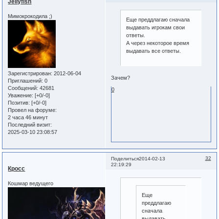
Jellyfish
Мимокрокодила ;)
Еще преддлагаю сначала
выдавать игрокам свои
ответы.
А через некоторое время
выдавать все ответы.
Зарегистрирован
: 2012-06-04
Зачем?
Приглашений:
0
Сообщений:
42681
0
Уважение:
[+0/-0]
Позитив:
[+0/-0]
Провел на форуме:
2 часа 46 минут
Последний визит:
2025-03-10 23:08:57
32
Поделиться
2014-02-13
22:19:29
Кросс
Кошмар ведущего
Еще
преддлагаю
сначала
выдавать