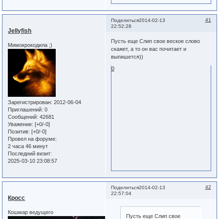
41
Поделиться
2014-02-13
22:52:28
Jellyfish
Пусть еще Слип свое веское слово
Мимокрокодила ;)
скажет, а то он вас почитает и
выпишется))
0
Зарегистрирован
: 2012-06-04
Приглашений:
0
Сообщений:
42681
Уважение:
[+0/-0]
Позитив:
[+0/-0]
Провел на форуме:
2 часа 46 минут
Последний визит:
2025-03-10 23:08:57
42
Поделиться
2014-02-13
22:57:04
Кросс
Кошмар ведущего
Пусть еще Слип свое