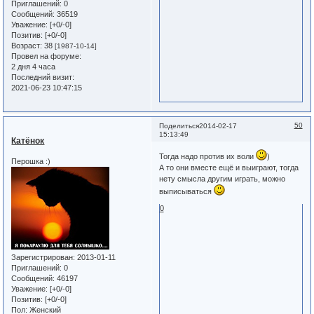
Приглашений:
0
Сообщений:
36519
Уважение:
[+0/-0]
Позитив:
[+0/-0]
Возраст:
38
[1987-10-14]
Провел на форуме:
2 дня 4 часа
Последний визит:
2021-06-23 10:47:15
50
Поделиться
2014-02-17
15:13:49
Катёнок
Тогда надо против их воли
)
Перошка :)
А то они вместе ещё и выиграют, тогда
нету смысла другим играть, можно
выписываться
0
Зарегистрирован
: 2013-01-11
Приглашений:
0
Сообщений:
46197
Уважение:
[+0/-0]
Позитив:
[+0/-0]
Пол:
Женский