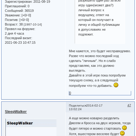
разрешить один раз за всю
Зарегистрирован
: 2011-08-19
игру один(может два?)
Приглашений:
0
личный вопрос к
Сообщений:
36519
ведущему, ответ на
Уважение:
[+0/-0]
Позитив:
[+0/-0]
который он получает в
Возраст:
38
[1987-10-14]
личку и общей публикации
Провел на форуме:
в допусловиях не
2 дня 4 часа
подлежит.
Последний визит:
2021-06-23 10:47:15
Мне кажется, это будет несправедливо.
Разве что можно последний ход
сделать "личным". Но я слабо
представляю, как это должно
выглядеть.
Давайте в этой игре пока попробуем
текущую схему, а в следующей
попробуем что-то добавить.
0
47
Поделиться
2014-02-17
13:02:24
SleepWalker
А еще можно коварно разделить
Джелли и Кросса на двух игроков, тогда
будет пятеро и можно стартовать
Хотя, вшестером веселее будет