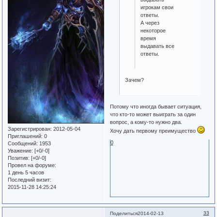
игрокам свои
ответы.
А через
некоторое
время
выдавать все
ответы.
Зачем?
Потому что иногда бывает ситуация,
что кто-то может выиграть за один
вопрос, а кому-то нужно два.
Зарегистрирован
: 2012-05-04
Хочу дать первому преимущество
Приглашений:
0
0
Сообщений:
1953
Уважение:
[+0/-0]
Позитив:
[+0/-0]
Провел на форуме:
1 день 5 часов
Последний визит:
2015-11-28 14:25:24
33
Поделиться
2014-02-13