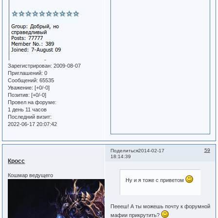
Зарегистрирован
: 2009-08-07
Приглашений:
0
Сообщений:
65535
Уважение:
[+0/-0]
Позитив:
[+0/-0]
Провел на форуме:
1 день 11 часов
Последний визит:
2022-06-17 20:07:42
59
Поделиться
2014-02-17
18:14:39
Кросс
Кошмар ведущего
Ну и я тоже с приветом
Пеееш! А ты можешь почту к форумной
мафии прикрутить?