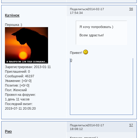
56
Поделиться
2014-02-17
17:54:34
Катёнок
Перошка :)
Я хочу попробовать )
Всем здрастье!
Привет!
0
Зарегистрирован
: 2013-01-11
Приглашений:
0
Сообщений:
46197
Уважение:
[+0/-0]
Позитив:
[+0/-0]
Пол:
Женский
Провел на форуме:
1 день 11 часов
Последний визит:
2019-07-11 20:05:20
57
Поделиться
2014-02-17
18:08:12
Рио