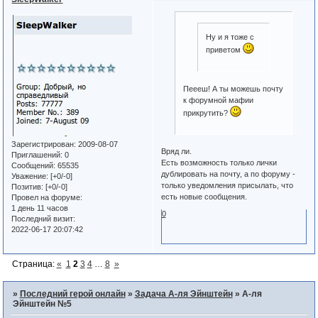
Ну и я тоже с
приветом
Пеееш! А ты можешь почту
к форумной мафии
прикрутить?
Зарегистрирован
: 2009-08-07
Вряд ли.
Приглашений:
0
Есть возможность только лички
Сообщений:
65535
дублировать на почту, а по форуму -
Уважение:
[+0/-0]
только уведомления присылать, что
Позитив:
[+0/-0]
есть новые сообщения.
Провел на форуме:
1 день 11 часов
0
Последний визит:
2022-06-17 20:07:42
Страница:
«
1
2
3
4
…
8
»
»
Последний герой онлайн
»
Задача А-ля Эйнштейн
»
А-ля
Эйнштейн №5