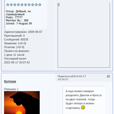
0
Зарегистрирован
: 2009-08-07
Приглашений:
0
Сообщений:
65535
Уважение:
[+0/-0]
Позитив:
[+0/-0]
Провел на форуме:
1 день 11 часов
Последний визит:
2022-06-17 20:07:42
48
Поделиться
2014-02-17
14:14:27
Катёнок
Перошка :)
А еще можно коварно
разделить Джелли и Кросса
на двух игроков, тогда
будет пятеро и можно
стартовать