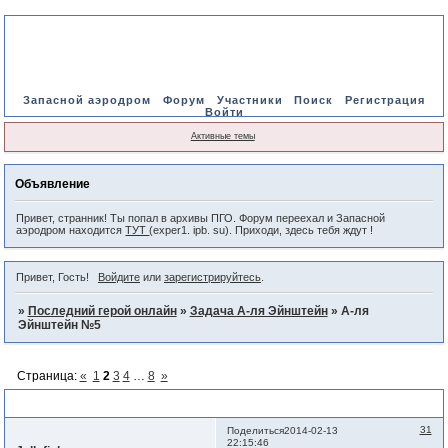
Запасной аэродром
Форум
Участники
Поиск
Регистрация
Войти
Активные темы
Объявление
Привет, странник! Ты попал в архивы ПГО. Форум переехал и Запасной
аэродром находится
ТУТ
(exper1. ipb. su). Приходи, здесь тебя ждут !
Привет, Гость!
Войдите
или
зарегистрируйтесь
.
»
Последний герой онлайн
»
Задача А-ля Эйнштейн
»
А-ля
Эйнштейн №5
Страница:
«
1
2
3
4
…
8
»
А-ля Эйнштейн №5
31
Поделиться
2014-02-13
22:15:46