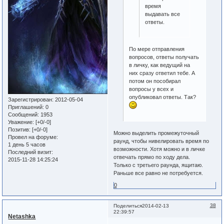
время
выдавать все
ответы.
По мере отправления
вопросов, ответы получать
в личку, как ведущий на
них сразу ответил тебе. А
потом он пособирал
вопросы у всех и
опубликовал ответы. Так?
Зарегистрирован
: 2012-05-04
Приглашений:
0
Сообщений:
1953
Уважение:
[+0/-0]
Позитив:
[+0/-0]
Можно выделить промежуточный
Провел на форуме:
раунд, чтобы нивелировать время по
1 день 5 часов
возможности. Хотя можно и в личке
Последний визит:
отвечать прямо по ходу дела.
2015-11-28 14:25:24
Только с третьего раунда, ящитаю.
Раньше все равно не потребуется.
0
38
Поделиться
2014-02-13
22:39:57
Netashka