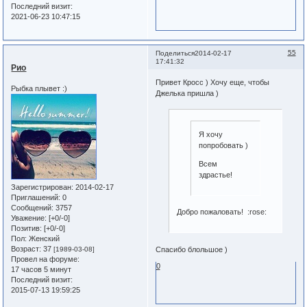
Последний визит:
2021-06-23 10:47:15
55
Поделиться
2014-02-17
17:41:32
Рио
Привет Кросс ) Хочу еще, чтобы
Рыбка плывет :)
Джелька пришла )
Я хочу
попробовать )
Всем
здрастье!
Зарегистрирован
: 2014-02-17
Приглашений:
0
Сообщений:
3757
Добро пожаловать! :rose:
Уважение:
[+0/-0]
Позитив:
[+0/-0]
Пол:
Женский
Возраст:
37
Спасибо блольшое )
[1989-03-08]
Провел на форуме:
0
17 часов 5 минут
Последний визит:
2015-07-13 19:59:25