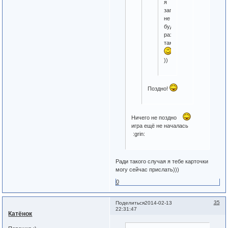
я
записываться
не
буду,
раз
так
))
Поздно!
Ничего не поздно
игра ещё не началась
:grin:
Ради такого случая я тебе карточки
могу сейчас прислать)))
0
35
Поделиться
2014-02-13
22:31:47
Катёнок