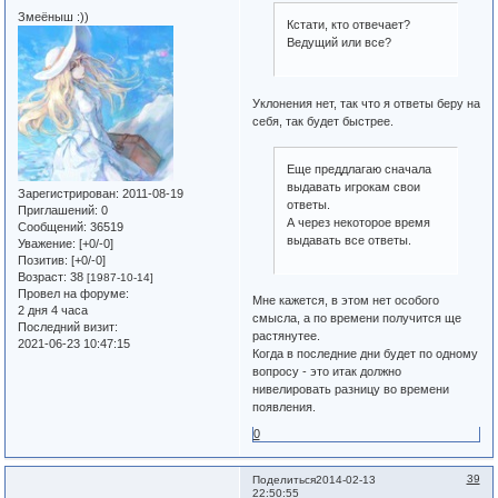
Змеёныш :))
Кстати, кто отвечает?
Ведущий или все?
Уклонения нет, так что я ответы беру на
себя, так будет быстрее.
Еще преддлагаю сначала
выдавать игрокам свои
Зарегистрирован
: 2011-08-19
ответы.
Приглашений:
0
А через некоторое время
Сообщений:
36519
выдавать все ответы.
Уважение:
[+0/-0]
Позитив:
[+0/-0]
Возраст:
38
[1987-10-14]
Провел на форуме:
Мне кажется, в этом нет особого
2 дня 4 часа
смысла, а по времени получится ще
Последний визит:
растянутее.
2021-06-23 10:47:15
Когда в последние дни будет по одному
вопросу - это итак должно
нивелировать разницу во времени
появления.
0
39
Поделиться
2014-02-13
22:50:55